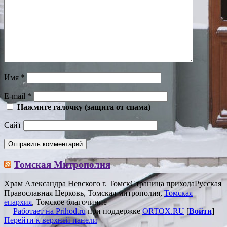
Имя
*
E-mail
*
Нажмите галочку (защита от спама)
Сайт
Томская Митрополия
Храм Александра Невского г. Томск
Страница прихода
Русская
Православная Церковь, Томская митрополия,
Томская
епархия
, Томское благочиние
Работает на Prihod.ru
при поддержке
ORTOX.RU
[
Войти
]
Перейти к верхней панели