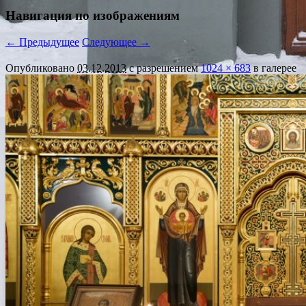
Навигация по изображениям
← Предыдущее
Следующее →
Опубликовано
03.12.2013
с разрешением
1024 × 683
в галерее