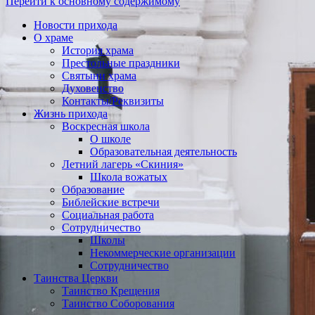
Перейти к основному содержимому
Новости прихода
О храме
История храма
Престольные праздники
Святыни храма
Духовенство
Контакты/Реквизиты
Жизнь прихода
Воскресная школа
О школе
Образовательная деятельность
Летний лагерь «Скиния»
Школа вожатых
Образование
Библейские встречи
Социальная работа
Сотрудничество
Школы
Некоммерческие организации
Сотрудничество
Таинства Церкви
Таинство Крещения
Таинство Соборования