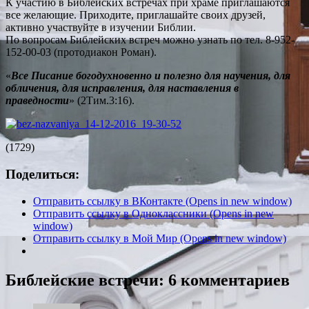
К участию в Библейских встречах при храме приглашаются
все желающие. Приходите, приглашайте своих друзей,
активно участвуйте в изучении Библии.
По вопросам Библейских встреч можно узнать по тел. 8-952-
152-00-03 (протодиакон Роман).
«
Все Писание богодухновенно и полезно для научения, для
обличения, для исправления, для наставления в
праведности
» (2Тим.3:16).
(1729)
Поделиться:
Отправить ссылку в ВКонтакте (Opens in new window)
Отправить ссылку в Одноклассники (Opens in new
window)
Отправить ссылку в Мой Мир (Opens in new window)
Библейские встречи
: 6 комментариев