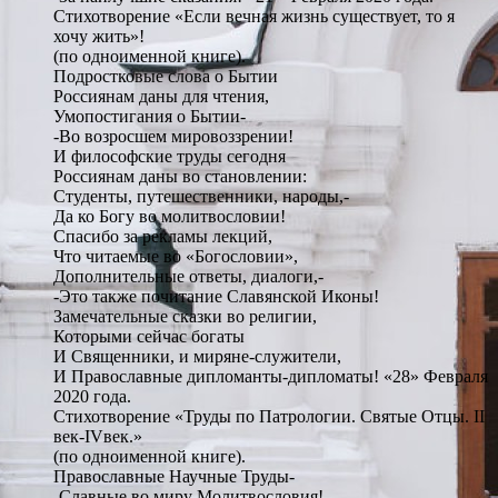
Стихотворение «Если вечная жизнь существует, то я
хочу жить»!
(по одноименной книге).
Подростковые слова о Бытии
Россиянам даны для чтения,
Умопостигания о Бытии-
-Во возросшем мировоззрении!
И философские труды сегодня
Россиянам даны во становлении:
Студенты, путешественники, народы,-
Да ко Богу во молитвословии!
Спасибо за рекламы лекций,
Что читаемые во «Богословии»,
Дополнительные ответы, диалоги,-
-Это также почитание Славянской Иконы!
Замечательные сказки во религии,
Которыми сейчас богаты
И Священники, и миряне-служители,
И Православные дипломанты-дипломаты! «28» Февраля
2020 года.
Стихотворение «Труды по Патрологии. Святые Отцы. II
век-IVвек.»
(по одноименной книге).
Православные Научные Труды-
-Славные во миру Молитвословия!