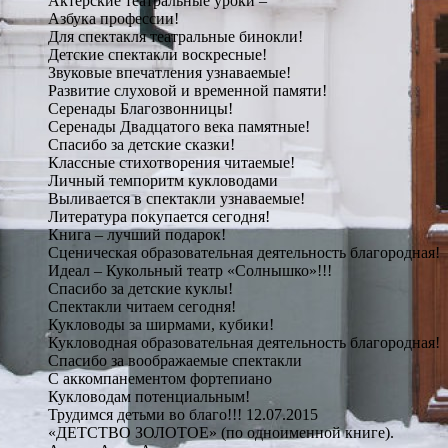
Актёрские театральные уроки –
Азбука профессии!
Для спектакля театральные бинокли!
Детские спектакли воскресные!
Звуковые впечатления узнаваемые!
Развитие слуховой и временной памяти!
Серенады Благозвонницы!
Серенады Двадцатого века памятные!
Спасибо за детские сказки!
Классные стихотворения читаемые!
Личный темпоритм кукловодами
Выливается в спектакли узнаваемые!
Литература покупается сегодня!
Книга – лучший подарок!
Сценическая образовательная деятельность благородная!
Идеал – Кукольный театр «Солнышко»!!!
Спасибо за детские куклы!
Спектакли читаем сегодня!
Кукловоды за ширмами, кубики!
Кукловодная образовательная деятельность благородная!
Спасибо за воображаемые спектакли
С аккомпанементом фортепиано
Кукловодам потенциальным!
Трудимся детьми во благо!!! 12.07.2015
«ДЕТСТВО ЗОЛОТОЕ» (по одноименной книге).