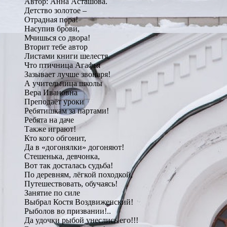
Автор: Анна Асташова.
Детство золотое –
Отрадная пора!
Насупив брови,
Мчишься со двора!
Вторит тебе автор
Листами книги шелестя,
Что птичница Агафья
Зазывает лучше звонаря!
А учительница школы
Вера Ивановна
Преподаёт уроки
Ребятишкам за партами!
Ребята на даче
Также играют!
Кто кого обгонит,
Да в «догонялки» догоняют!
Стешенька, девчонка,
Вот так досталась судьба!
По деревням, лёгкой походкой,
Путешествовать, обучаясь!
Занятие по силе
Выбрал Костя Воздвиженский!
Рыболов во призвании!..
Да удочки рыбой унеслись его!!!