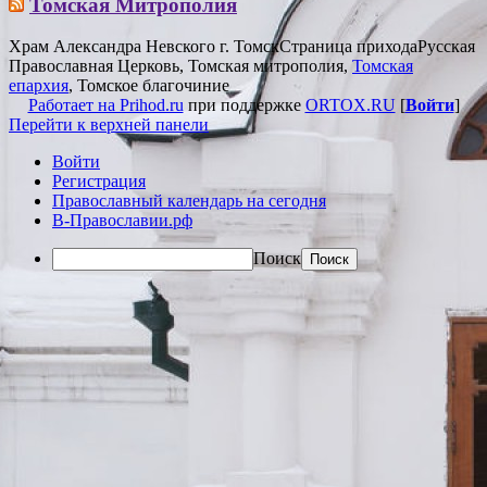
Томская Митрополия
Храм Александра Невского г. Томск
Страница прихода
Русская
Православная Церковь, Томская митрополия,
Томская
епархия
, Томское благочиние
Работает на Prihod.ru
при поддержке
ORTOX.RU
[
Войти
]
Перейти к верхней панели
Войти
Регистрация
Православный календарь на сегодня
В-Православии.рф
Поиск