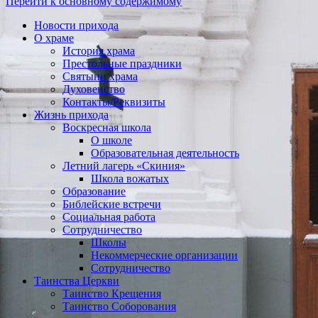
Перейти к основному содержимому
Новости прихода
О храме
История храма
Престольные праздники
Святыни храма
Духовенство
Контакты/Реквизиты
Жизнь прихода
Воскресная школа
О школе
Образовательная деятельность
Летний лагерь «Скиния»
Школа вожатых
Образование
Библейские встречи
Социальная работа
Сотрудничество
Школы
Некоммерческие организации
Сотрудничество
Таинства Церкви
Таинство Крещения
Таинство Соборования