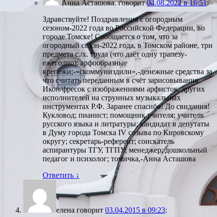
Анна Асташова.
говорит
04.08.2022 в 16:51
:
Здравствуйте! Поздравления с огородным
сезоном-2022 года во Российской Федерации, во
городе Томске! Сообщается о том, что за
огородный сезон-2022 года, в Томском районе, три
предмета с./х. труда (что даёт одну трапезу-
ежегодно); арфообразные
крепежи;-«скоммуниздили»,-денежные средства за
что считать переданным в счёт зарисовывания
Икон/фресок с изображениями арфисток, других
исполнителей на струнных музыкальных
инструментах Р.Ф. Заранее спасибо! До свидания!
Кукловод; пианист; помощник учителя; учитель
русского языка и литратуры; кандидат в депутаты
в Думу города Томска IV созыва по Кировскому
округу; секретарь-референт; соискатель
аспирантуры ТГУ, ТГПУ; менеджер; дошкольный
педагог и психолог; томичка,-Анна Асташова
Ответить
↓
елена
говорит
03.04.2015 в 09:23
: