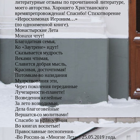
литературные отзывы по прочитанной литературе,
моего авторства. Хорошего Христианского
времяпрепровождения! Спасибо! Стихотворение
«Иеросхимонах Иероним…»
(по одноименной книге).
Монастырские Лета
Монахи чтут!
Благодатная семья,
Ко «Заутрене» идут!
Сказывается мудрость
Веками чтимая,
Славится добрая мысль,
Красивая, досточтимая!
Потомкам-во назидания
Мудрствования эти,
Через поколения переданные
Лучезарности-планете!
Возведения келейные
За лето возводимые,
Дела благоговейные
Вершатся-со молитвами!
Спасибо за нравоучения
Во книгах воспетые!
Православные песнопения-
-Во России-за «Многие Лета»! 25.05.2019 года.