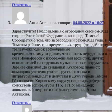
Ответить
↓
Анна Асташова.
говорит
04.08.2022 в 16:27
:
Здравствуйте! Поздравления с огородным сезоном-2022
года во Российской Федерации, во городе Томске!
Сообщается о том, что за огородный сезон-2022 года, в
Томском районе, три предмета с./х. труда (что даёт одну
трапезу-ежегодно); арфообразные
крепежи;-«скоммуниздили», что считать переданным в
счёт Икон/фресок с изображениями арфисток, других
исполнителей на струнных музыкальных инструментах.
Заранее спасибо! До свидания! Кукловод; пианист;
помощник учителя; учитель русского языка и
литратуры; кандидат в депутаты в Думу города Томска
IV созыва по Кировскому округу; секретарь-референт;
соискатель аспирантуры ТГУ, ТГПУ; менеджер;
дошкольный педагог и психолог; томичка,-Анна
Асташова.
Ответить
↓