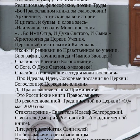
Религиозные, философские, поэзии Труды-
-Во Православном книжном славословии!
Архаичные, латинские да во истории
И цитаты, и буквы, и слова здесь-
-Наилучшие сегодня Молитвословия
«…Во Имя Отца, И Духа Святого, И Сына!»
Христология да Церкви Учения,
Церковный писательский Календарь…
Иконы и реликвии во Нравственном во учении,
Биографии, сочинения да «Гимнов Звонарь»!
Спасибо за Учения о Богопознании:
О Боге, О Духе Святом, о человеке!
Спасибо за наилучшие сегодня молитвословия-
-Про Идеалы, Идеи, Соборные послания во Церкви!
Богословные Церковные влияния
Да Православные планы Примирения-
-Это Российские книги Православные,
Во рекомендованной, Традиционной во Церкви! «10»
мая 2020 года.
Стихотворение «Святитель Иоасаф Белгородский.
Святитель Дмитрий Ростовский». (по одноименной
книге).
Литературные Жития Святителей
По биографиям зачитываем летом!