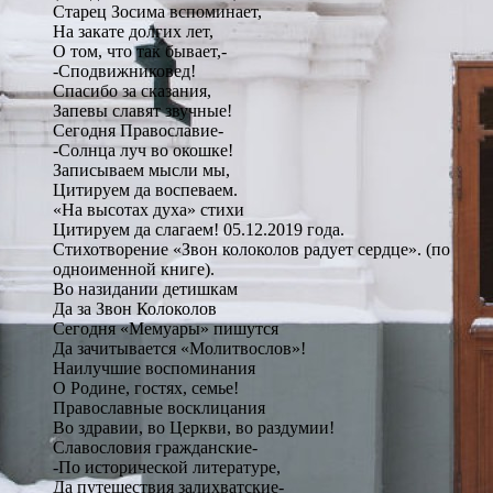
Старец Зосима вспоминает,
На закате долгих лет,
О том, что так бывает,-
-Сподвижниковед!
Спасибо за сказания,
Запевы славят звучные!
Сегодня Православие-
-Солнца луч во окошке!
Записываем мысли мы,
Цитируем да воспеваем.
«На высотах духа» стихи
Цитируем да слагаем! 05.12.2019 года.
Стихотворение «Звон колоколов радует сердце». (по
одноименной книге).
Во назидании детишкам
Да за Звон Колоколов
Сегодня «Мемуары» пишутся
Да зачитывается «Молитвослов»!
Наилучшие воспоминания
О Родине, гостях, семье!
Православные восклицания
Во здравии, во Церкви, во раздумии!
Славословия гражданские-
-По исторической литературе,
Да путешествия залихватские-