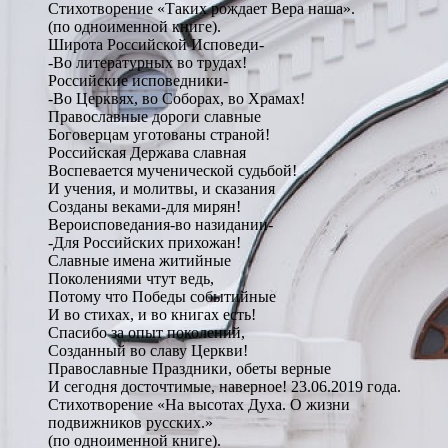
Стихотворение «Таких рождает Вера наша».
(по одноименной книге).
Широта Российской Исповеди-
-Во литературных во трудах!
Российские исповедники-
-Во Церквях, во Соборах, во Храмах!
Православные дороги славные
Боговерцам уготованы страной!
Российская Держава славная
Воспевается мученической судьбой!
И учения, и молитвы, и сказания
Созданы веками-для мирян!
Вероисповедания-во назидании-
-Для Российских прихожан!
Славные имена житийные
Поколениями чтут ведь,
Потому что Победы событийные
И во стихах, и во книгах есть!
Спасибо за опыт поколений,
Созданный во славу Церкви!
Православные Праздники, обеты верные
И сегодня досточтимые, наверное! 23.06.2019 года.
Стихотворение «На высотах Духа. О жизни
подвижников русских.»
(по одноименной книге).