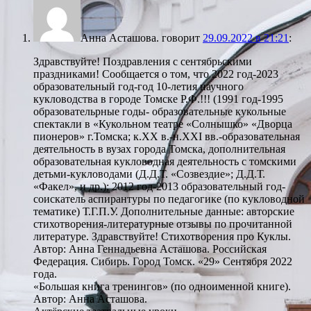
Анна Асташова.
говорит
29.09.2022 в 21:21
:
Здравствуйте! Поздравления с сентябрьскими
праздниками! Сообщается о том, что 2022 год-2023
образовательный год-год 10-летия научного
кукловодства в городе Томске Р.Ф.!!! (1991 год-1995
образовательрные годы- образовательные кукольные
спектакли в «Кукольном театре «Солнышко» «Дворца
пионеров» г.Томска; к.ХХ в.-н.ХХI вв.-образовательная
деятельность в вузах города Томска, дополнительная
образовательная кукловодная деятельность с томскими
детьми-кукловодами (Д.Д.Т. «Созвездие»; Д.Д.Т.
«Факел», и др.); 2012 год-2013 образовательный год-
соискатель аспирантуры по педагогике (по кукловодной
тематике) Т.Г.П.У. Дополнительные данные: авторские
стихотворения-литературные отзывы по прочитанной
литературе. Здравствуйте! Стихотворения про Куклы.
Автор: Анна Геннадьевна Асташова. Российская
Федерация. Сибирь. Город Томск. «29» Сентября 2022
года.
«Большая книга тренингов» (по одноименной книге).
Автор: Анна Асташова.