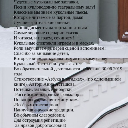
Чудесные музыкальные заставки,
Песни кукловодов-по театральному залу!
Классные мы знаем кукольные пьесы,
Которые читаемые за партой, дома!
Лучшие зрительские оценки-
-Апплодисменты да торты-по итогам!
Самые хорошие сценарии сказок
И читаем, и играем, сочиняем!
Кукольные спектакли играем и в масках,
Роли выучиваем да перед сценой вспоминаем!
Спасибо за внимание детей,
Которые внемлят кукольному актёрскому слову!
Кукольный Театр-наилучшая затея
Во образовательной деятельности ребёнка»! 30.06.2019
года.
Стихотворение «Азбука в загадках». (по одноименной
книге). Автор: Анна Асташова.
Потешки, загадки, прибаутки-
-Российский народный фольклор!
По вопросам, за «пятиминутки»-
-Весёлых ответов звон!
Наилучшие русские традиции,
Во обычном славословии,
Для остроумия репетиций-
-За нравов добротословия!