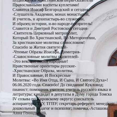
Подвижники Христианской Веры-сказители
Православными воспеты куплетами!
Славится Иоасаф Белгородский и сегодня-
-Слушатель Академии, монах монастырей,
И учитель, и архипастырь-во служении,
И образец истории, и-во народе-прозритель!
Славится и Дмитрий Ростовский сегодня-
-Святитель Церковный митрополит,
Который Во Христианской, Во Миторополии,
За христианские молитвы славословим!
Спасибо за Жития святителей-
-Чтимые Образы Иоасафа, Димитрия-
-Славословные молитвы сказителей-
-Это вековые песни народные!
Нравственные ориентиры русские-
-Христианские Образы, молитвы,
И Православные, И Воскресные
Молитвы: «Во Имя Отца, И Сына, И Святого Духа»!
06.06.2020 года. Спасибо! До свидания! Кукловод;
пианист; помощник учителя; учитель русского языка и
литратуры; кандидат в депутаты в Думу города Томска
IV созыва по Кировскому округу; соискатель
аспирантуры ТГУ, ТГПУ; секретарь-референт; менеджер;
дошкольный педагог и психолог; томичка,-Асташова
Анна Геннадьевна.