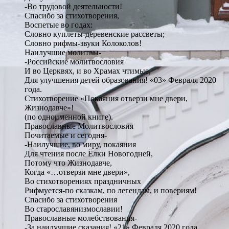
-Во трудовой деятельности!
Спасибо за стихотворения,
Воспетые во годах:
Словно куплеты-деревенские рассветы;
Словно рифмы-звуки Колоколов!
Наилучшие молитвы-
-Российские молитвословия
И во Церквях, и во Храмах чтимые,
Для улучшения детей образования! «03» Февраля 2020
года.
Стихотворение «Покаяния отверзи мне двери,
Жизнодавче»!
(по одноименной книге).
Православные Молитвословия
Почитаемые и сегодня-
-Наилучшие, во миру, покаяния
Для чтения после Ёлки Новогодней,
Потому что Жизнодавче,
Когда «…отверзи мне двери»,
Во стихотворениях праздничных
Рифмуется-по сказкам, по легендам, и повериям!
Спасибо за стихотворения
Во старославянизмославии!
Православные молебствования-
-За наилучшие сказания! «21» Февраля 2020 года.