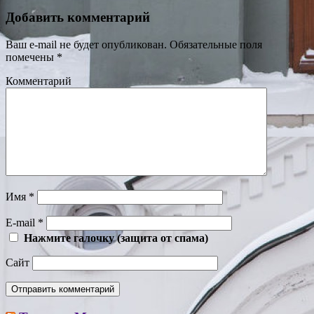
Добавить комментарий
Ваш e-mail не будет опубликован.
Обязательные поля
помечены
*
Комментарий
Имя
*
E-mail
*
Нажмите галочку (защита от спама)
Сайт