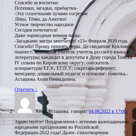
Спасибо за воспетые
Потешки, загадки, прибаутки-
-Это солнечными лучами согретые
Лёвы, Тёмы, да Анютки!
Устное творчество народное
Сегодня почитается!
Даже хороводные веяния моды-
-Загадками завтра зачитается! «23» Февраля 2020 года.
Спасибо! Прошу принять меры. До свидания! Кукловод;
пианист; помощник учителя; учитель русского языка и
литературы; кандидат в депутаты в Думу города Томска
IV созыва по Кировскому округу; соискатель
аспирантуры Т.Г.У., Т.Г.П.У.; секретарь-референт;
менеджер; дошкольный педагог и психолог; томичка,-
Асташова Анна Геннадьевна.
Ответить
↓
Анна Асташова.
говорит
04.08.2022 в 17:00
:
Здравствуйте! Поздравления с летними календарными
народными праздниками во Российской
Федерации-2022 года! Далее- стихотворения-