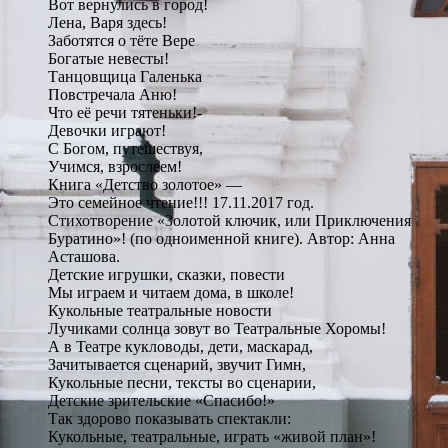
Вот вернулись в город!
Лена, Варя здесь!
Заботятся о тёте Вере
Богатые невесты!
Танцовщица Галенька
Повстречала Аню!
Что её речи тятеньки!-
Девочки играют!
С Богом, путешествуя,
Учимся, взрослеем!
Книга «Детство золотое» —
Это семейное чтение!!! 17.11.2017 год.
Стихотворение «Золотой ключик, или Приключения
Буратино»! (по одноименной книге). Автор: Анна
Асташова.
Детские игрушки, сказки, повести
Мы играем и читаем дома, в школе!
Кукольные театральные новости
Лучиками солнца зовут во Театральные Хоромы!
А в Театре кукловоды, дети, маскарад,
Зачитывается сценарий, звучит Гимн,
Кукольные песни, тексты во сценарии,
Детские зрительские «Спасибо!»
Так здорово показывать спектакли:
Кукольные, театральные, играть «живой план»!