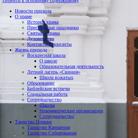
Перейти к основному содержимому
Новости прихода
О храме
История храма
Престольные праздники
Святыни храма
Духовенство
Контакты/Реквизиты
Жизнь прихода
Воскресная школа
О школе
Образовательная деятельность
Летний лагерь «Скиния»
Школа вожатых
Образование
Библейские встречи
Социальная работа
Сотрудничество
Школы
Некоммерческие организации
Сотрудничество
Таинства Церкви
Таинство Крещения
Таинство Соборования