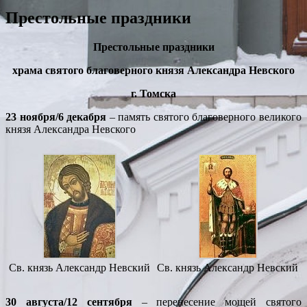
Престольные праздники
Престольные праздники
храма святого благоверного князя Александра Невского
г. Томска
23 ноября/6 декабря
– память святого благоверного великого
князя Александра Невского
Св. князь Александр Невский
Св. князь Александр Невский
30 августа/12 сентября
– перенесение мощей святого