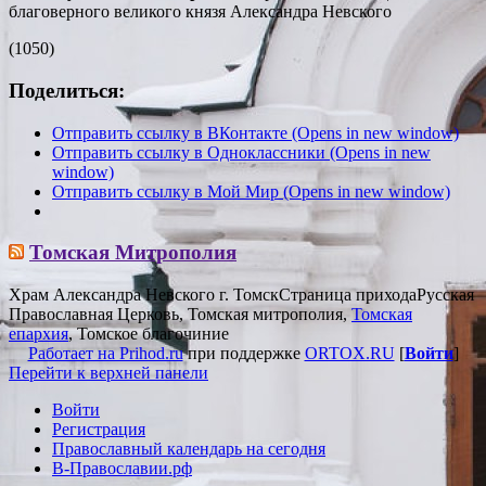
благоверного великого князя Александра Невского
(1050)
Поделиться:
Отправить ссылку в ВКонтакте (Opens in new window)
Отправить ссылку в Одноклассники (Opens in new
window)
Отправить ссылку в Мой Мир (Opens in new window)
Томская Митрополия
Храм Александра Невского г. Томск
Страница прихода
Русская
Православная Церковь, Томская митрополия,
Томская
епархия
, Томское благочиние
Работает на Prihod.ru
при поддержке
ORTOX.RU
[
Войти
]
Перейти к верхней панели
Войти
Регистрация
Православный календарь на сегодня
В-Православии.рф