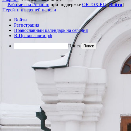
Работает на Prihod.ru
при поддержке
ORTOX.RU
[
Войти
]
Перейти к верхней панели
Войти
Регистрация
Православный календарь на сегодня
В-Православии.рф
Поиск