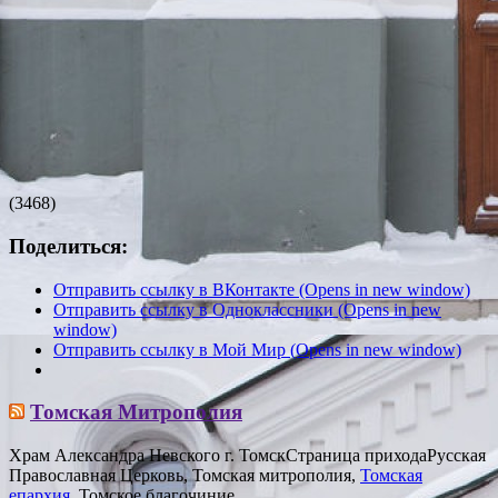
(3468)
Поделиться:
Отправить ссылку в ВКонтакте (Opens in new window)
Отправить ссылку в Одноклассники (Opens in new
window)
Отправить ссылку в Мой Мир (Opens in new window)
Томская Митрополия
Храм Александра Невского г. Томск
Страница прихода
Русская
Православная Церковь, Томская митрополия,
Томская
епархия
, Томское благочиние