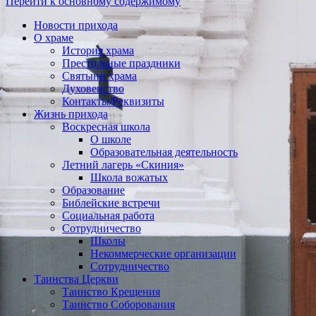
Перейти к основному содержимому
Новости прихода
О храме
История храма
Престольные праздники
Святыни храма
Духовенство
Контакты/Реквизиты
Жизнь прихода
Воскресная школа
О школе
Образовательная деятельность
Летний лагерь «Скиния»
Школа вожатых
Образование
Библейские встречи
Социальная работа
Сотрудничество
Школы
Некоммерческие организации
Сотрудничество
Таинства Церкви
Таинство Крещения
Таинство Соборования