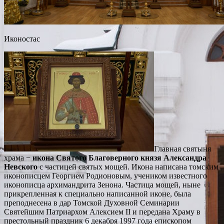
Иконостас
Главная святыня
храма −
икона Святого Благоверного князя Александра
Невского
с частицей святых мощей. Икона написана томским
иконописцем Георгием Родионовым, учеником известного
иконописца архимандрита Зенона. Частица мощей, ныне
прикрепленная к специально написанной иконе, была
преподнесена в дар Томской Духовной Семинарии
Святейшим Патриархом Алексием II и передана Храму в
престольный праздник 6 декабря 1997 года епископом