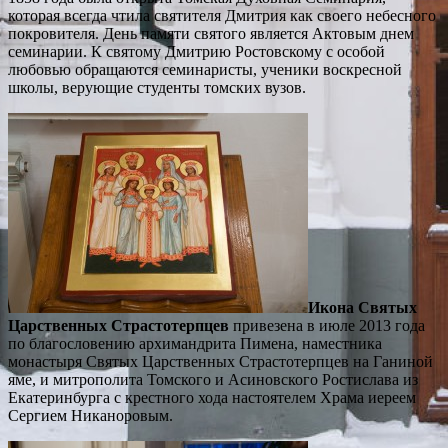
которая всегда чтила святителя Дмитрия как своего небесного
покровителя. День памяти святого является Актовым днем
семинарии. К святому Дмитрию Ростовскому с особой
любовью обращаются семинаристы, ученики воскресной
школы, верующие студенты томских вузов.
Икона Святых
Царственных Страстотерпцев
привезена в июле 2013 года
по благословению архимандрита Пимена, наместника
монастыря Святых Царственных Страстотерпцев на Ганиной
яме, и митрополита Томского и Асиновского Ростислава из
Екатеринбурга с крестного хода настоятелем Храма иереем
Сергием Никаноровым.