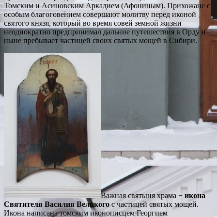
Томским и Асиновским Аркадием (Афониным). Прихожане с
особым благоговением совершают молитву перед иконой
святого князя, который во время совей земной жизни
неоднократно предпринимал дальние путешествия в Орду и
ныне пребывает частицей своих святых мощей в Сибири.
Важная святыня храма −
икона
Святителя Василия Великого
с частицей святых мощей.
Икона написана томским иконописцем Георгием