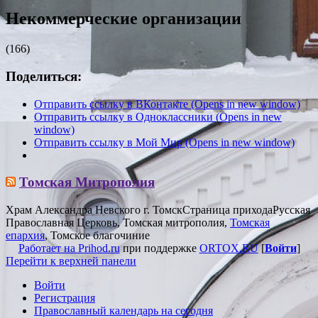
Некоммерческие организации
(166)
Поделиться:
Отправить ссылку в ВКонтакте (Opens in new window)
Отправить ссылку в Одноклассники (Opens in new
window)
Отправить ссылку в Мой Мир (Opens in new window)
Томская Митрополия
Храм Александра Невского г. Томск
Страница прихода
Русская
Православная Церковь, Томская митрополия,
Томская
епархия
, Томское благочиние
Работает на Prihod.ru
при поддержке
ORTOX.RU
[
Войти
]
Перейти к верхней панели
Войти
Регистрация
Православный календарь на сегодня