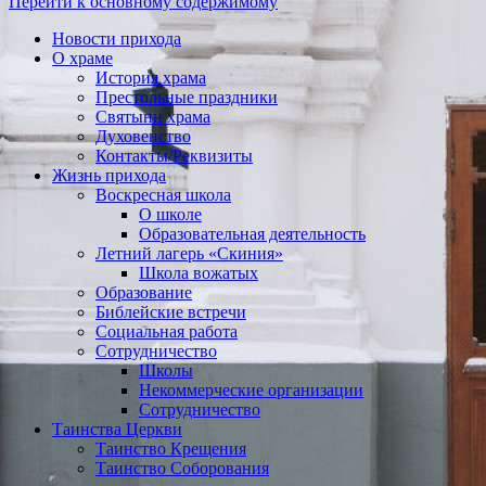
Перейти к основному содержимому
Новости прихода
О храме
История храма
Престольные праздники
Святыни храма
Духовенство
Контакты/Реквизиты
Жизнь прихода
Воскресная школа
О школе
Образовательная деятельность
Летний лагерь «Скиния»
Школа вожатых
Образование
Библейские встречи
Социальная работа
Сотрудничество
Школы
Некоммерческие организации
Сотрудничество
Таинства Церкви
Таинство Крещения
Таинство Соборования