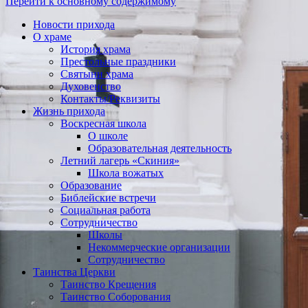
Перейти к основному содержимому
Новости прихода
О храме
История храма
Престольные праздники
Святыни храма
Духовенство
Контакты/Реквизиты
Жизнь прихода
Воскресная школа
О школе
Образовательная деятельность
Летний лагерь «Скиния»
Школа вожатых
Образование
Библейские встречи
Социальная работа
Сотрудничество
Школы
Некоммерческие организации
Сотрудничество
Таинства Церкви
Таинство Крещения
Таинство Соборования