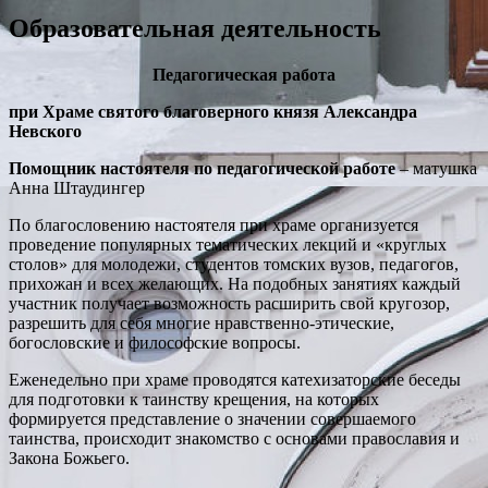
Образовательная деятельность
Педагогическая работа
при Храме святого благоверного князя Александра
Невского
Помощник настоятеля по педагогической работе
– матушка
Анна Штаудингер
По благословению настоятеля при храме организуется
проведение популярных тематических лекций и «круглых
столов» для молодежи, студентов томских вузов, педагогов,
прихожан и всех желающих. На подобных занятиях каждый
участник получает возможность расширить свой кругозор,
разрешить для себя многие нравственно-этические,
богословские и философские вопросы.
Еженедельно при храме проводятся катехизаторские беседы
для подготовки к таинству крещения, на которых
формируется представление о значении совершаемого
таинства, происходит знакомство с основами православия и
Закона Божьего.