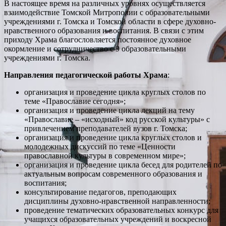
В настоящее время на различных уровнях осуществляется
взаимодействие Томской Митрополии с образовательными
учреждениями г. Томска и Томской области в сфере духовно-
нравственного образования и воспитания. В связи с этим
приходу Храма благословляется постоянное духовное
окормление и сотрудничество с 9 образовательными
учреждениями г. Томска.
Направления педагогической работы Храма
:
организация и проведение цикла круглых столов по
теме «Православие сегодня»;
организация и проведение цикла лекций на тему
«Православие – «исходный» код русской культуры» с
привлечением преподавателей вузов г. Томска;
организация и проведение цикла круглых столов и
молодежных дискуссий по теме «Ценности
православной культуры в современном мире»;
организация и проведение цикла бесед для родителей по
актуальным вопросам современного образования и
воспитания;
консультирование педагогов, преподающих
дисциплины духовно-нравственной направленности;
проведение тематических образовательных конкурс для
учащихся образовательных учреждений и воскресной