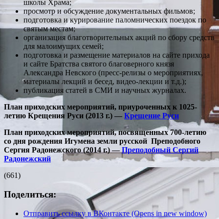
школы Храма;
просмотр и обсуждение документальных фильмов;
подготовка и курирование паломнических поездок по
святым местам;
организация благотворительных акций по сбору средств
для малоимущих семей;
подготовка и размещение материалов на сайте прихода
и сайте Братства святого благоверного князя
Александра Невского (пресс-релизы о мероприятиях,
материалы лекций и бесед, видео-лекции и т.д.);
публикация статей в СМИ и научных журналах.
План приходских мероприятий, приуроченных к 1025-
летию Крещения Руси (2013 г.) —
Крещение Руси
План приходских мероприятий, посвященных 700-летию
со дня рождения Игумена земли русской Преподобного
Сергия Радонежского (2014 г.) —
Преподобный Сергий
Радонежский
(661)
Поделиться:
Отправить ссылку в ВКонтакте (Opens in new window)