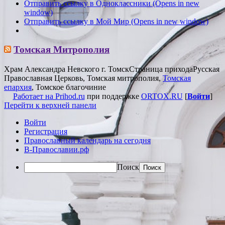
Отправить ссылку в Одноклассники (Opens in new
window)
Отправить ссылку в Мой Мир (Opens in new window)
Томская Митрополия
Храм Александра Невского г. Томск
Страница прихода
Русская
Православная Церковь, Томская митрополия,
Томская
епархия
, Томское благочиние
Работает на Prihod.ru
при поддержке
ORTOX.RU
[
Войти
]
Перейти к верхней панели
Войти
Регистрация
Православный календарь на сегодня
В-Православии.рф
Поиск