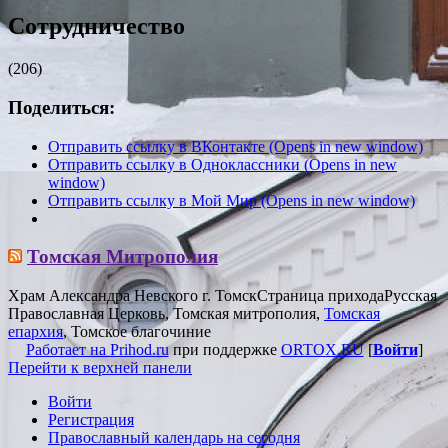
Сотрудничество
(206)
Поделиться:
Отправить ссылку в ВКонтакте (Opens in new window)
Отправить ссылку в Одноклассники (Opens in new
window)
Отправить ссылку в Мой Мир (Opens in new window)
Томская Митрополия
Храм Александра Невского г. Томск
Страница прихода
Русская
Православная Церковь, Томская митрополия,
Томская
епархия
, Томское благочиние
Работает на Prihod.ru
при поддержке
ORTOX.RU
[
Войти
]
Перейти к верхней панели
Войти
Регистрация
Православный календарь на сегодня