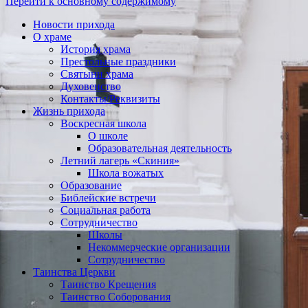
Перейти к основному содержимому
Новости прихода
О храме
История храма
Престольные праздники
Святыни храма
Духовенство
Контакты/Реквизиты
Жизнь прихода
Воскресная школа
О школе
Образовательная деятельность
Летний лагерь «Скиния»
Школа вожатых
Образование
Библейские встречи
Социальная работа
Сотрудничество
Школы
Некоммерческие организации
Сотрудничество
Таинства Церкви
Таинство Крещения
Таинство Соборования