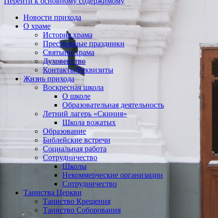
Перейти к основному содержимому
Новости прихода
О храме
История храма
Престольные праздники
Святыни храма
Духовенство
Контакты/Реквизиты
Жизнь прихода
Воскресная школа
О школе
Образовательная деятельность
Летний лагерь «Скиния»
Школа вожатых
Образование
Библейские встречи
Социальная работа
Сотрудничество
Школы
Некоммерческие организации
Сотрудничество
Таинства Церкви
Таинство Крещения
Таинство Соборования