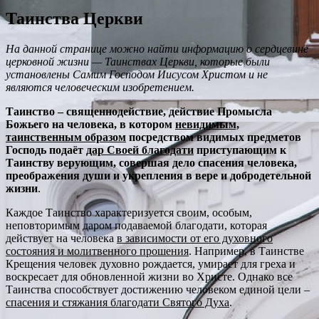
Таинства Церкви
На данной странице можно найти информацию о сердцевине
церковной жизни — Таинствах Церкви, которые были
установлены Самим Господом Иисусом Христом и не
являются человеческим изобретением.
Таинство – священнодействие, действие Промысла
Божьего на человека, в котором
невидимым,
таинственным образом
посредством видимых предметов
Господь подаёт
дар Своей благодати
приступающим к
Таинству верующим, совершая дело спасения человека,
преображения души и укрепления в вере и добродетельной
жизни
.
Каждое Таинство характеризуется своим, особым,
неповторимым даром подаваемой благодати, которая
действует на человека
в зависимости от его духовного
состояния и молитвенного прошения
. Например, в Таинстве
Крещения человек духовно рождается, умирает для греха и
воскресает для обновленной жизни во Христе. Однако все
Таинства способствует достижению человеком единой цели –
спасения и стяжания благодати Святого Духа
.