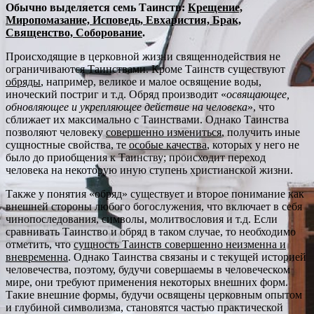
Обычно выделяется семь Таинств:
Крещение,
Миропомазание, Исповедь, Евхаристия, Брак,
Священство, Соборование
.
Происходящие в церковной жизни священнодействия не
ограничиваются Таинствами. Кроме Таинств существуют
обряды
, например, великое и малое освящение воды,
иноческий постриг и т.д. Обряд производит «
освящающее,
обновляющее и укрепляющее действие на человека
», что
сближает их максимально с Таинствами. Однако Таинства
позволяют человеку
совершенно измениться
, получить иные
сущностные свойства, те
особые качества
, которых у него не
было до приобщения к Таинству; происходит переход
человека на некоторую иную ступень христианской жизни.
Также у понятия «обряд» существует и второе понимание как
внешней стороны любого богослужения, что включает в себя
чинопоследования, символы, молитвословия и т.д. Если
сравнивать Таинство и обряд в таком случае, то необходимо
отметить, что
сущность Таинств совершенно неизменна и
вневременна
. Однако Таинства связаны и с текущей историей
человечества, поэтому, будучи совершаемы в человеческом
мире, они требуют применения некоторых внешних форм.
Такие внешние формы, будучи освящены церковным опытом
и глубиной символизма, становятся частью практической