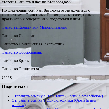
стороны Таинств и называются обрядами.
По следующим ссылкам Вы сможете ознакомиться с
конкретными Таинствами Церкви, их смыслом, целью,
практикой их совершения и подготовки к ним.
Таинства Крещения и Миропомазания
.
Таинство Исповеди.
Таинство Причащения (Евхаристии).
Таинство Соборования.
Таинство Брака.
Таинство Священства.
(3233)
Поделиться:
Отправить ссылку в ВКонтакте (Opens in new window)
Отправить ссылку в Одноклассники (Opens in new
window)