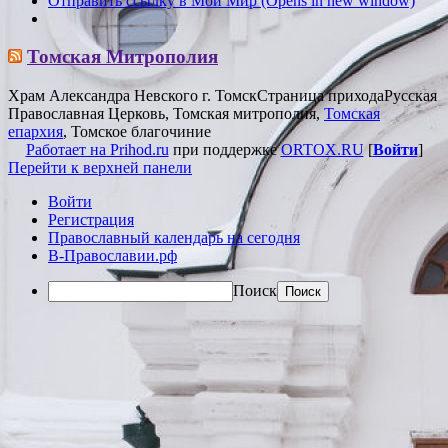
Отправить ссылку в Мой Мир (Opens in new window)
Томская Митрополия
Храм Александра Невского г. Томск
Страница прихода
Русская
Православная Церковь, Томская митрополия,
Томская
епархия
, Томское благочиние
Работает на Prihod.ru
при поддержке
ORTOX.RU
[
Войти
]
Перейти к верхней панели
Войти
Регистрация
Православный календарь на сегодня
В-Православии.рф
Поиск