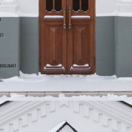
)
)
т)
зрослые)
ю.