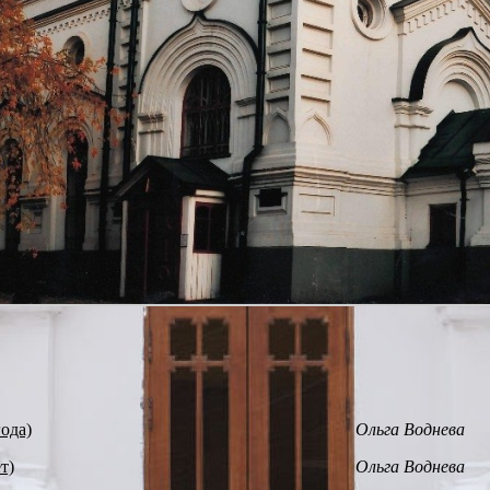
ода)
Ольга Воднева
т)
Ольга Воднева