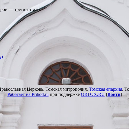
орой — третий этаж).
w)
Православная Церковь, Томская митрополия,
Томская епархия
, Т
Работает на Prihod.ru
при поддержке
ORTOX.RU
[
Войти
]