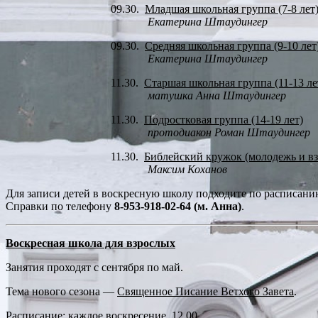
09.30.
Младшая школьная группа (7-8 лет
Екатерина Штаудингер
09.30.
Средняя школьная группа (9-10 лет
Екатерина Штаудингер
11.30.
Старшая школьная группа (11-13 ле
матушка Анна Штаудингер
11.30.
Подростковая группа (14-19 лет)
протодиакон Роман Штаудингер
11.30.
Библейский кружок (молодежь и в
Максим Коханов
Для записи детей в воскресную школу подходите по расписани
Справки по телефону
8-953-918-02-64 (м. Анна)
.
Воскресная школа для взрослых
Занятия проходят с сентября по май.
Тема нового сезона —
Священное Писание Ветхого Завета
.
Расписание:
каждое воскресение, 12.00.