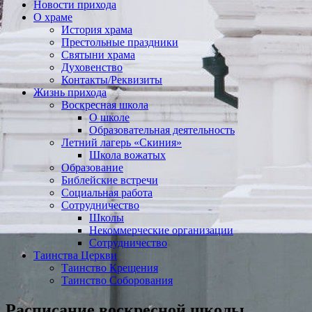
Новости прихода
О храме
История храма
Престольные праздники
Святыни храма
Духовенство
Контакты/Реквизиты
Жизнь прихода
Воскресная школа
О школе
Образовательная деятельность
Летний лагерь «Скиния»
Школа вожатых
Образование
Библейские встречи
Социальная работа
Сотрудничество
Школы
Некоммерческие организации
Сотрудничество
Таинства Церкви
Таинство Крещения
Таинство Соборования
Расписание воскресной школы