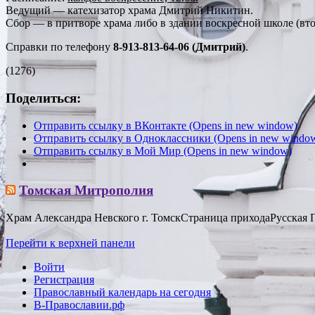
Ведущий — катехизатор храма Дмитрий Никитин.
Сбор — в притворе храма либо в здании воскресной школе (вт
Справки по телефону
8-913-813-64-06 (Дмитрий)
.
(1276)
Поделиться:
Отправить ссылку в ВКонтакте (Opens in new window)
Отправить ссылку в Одноклассники (Opens in new windo
Отправить ссылку в Мой Мир (Opens in new window)
Томская Митрополия
Храм Александра Невского г. Томск
Страница прихода
Русская 
Перейти к верхней панели
Войти
Регистрация
Православный календарь на сегодня
В-Православии.рф