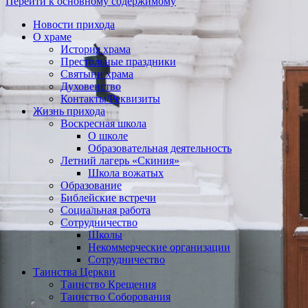
Перейти к основному содержимому
Новости прихода
О храме
История храма
Престольные праздники
Святыни храма
Духовенство
Контакты/Реквизиты
Жизнь прихода
Воскресная школа
О школе
Образовательная деятельность
Летний лагерь «Скиния»
Школа вожатых
Образование
Библейские встречи
Социальная работа
Сотрудничество
Школы
Некоммерческие организации
Сотрудничество
Таинства Церкви
Таинство Крещения
Таинство Соборования