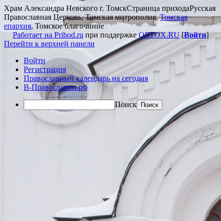
Храм Александра Невского г. Томск
Страница прихода
Русская
Православная Церковь, Томская митрополия,
Томская
епархия
, Томское благочиние
Работает на Prihod.ru
при поддержке
ORTOX.RU
[
Войти
]
Перейти к верхней панели
Войти
Регистрация
Православный календарь на сегодня
В-Православии.рф
Поиск