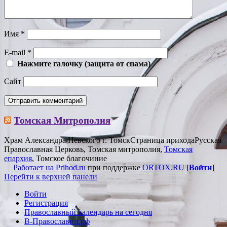
Имя
*
E-mail
*
Нажмите галочку (защита от спама)
Сайт
Томская Митрополия
Храм Александра Невского г. Томск
Страница прихода
Русская
Православная Церковь, Томская митрополия,
Томская
епархия
, Томское благочиние
Работает на Prihod.ru
при поддержке
ORTOX.RU
[
Войти
]
Перейти к верхней панели
Войти
Регистрация
Православный календарь на сегодня
В-Православии.рф