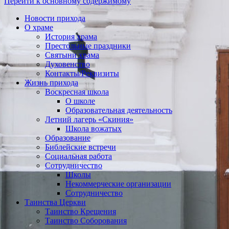
Перейти к основному содержимому
Новости прихода
О храме
История храма
Престольные праздники
Святыни храма
Духовенство
Контакты/Реквизиты
Жизнь прихода
Воскресная школа
О школе
Образовательная деятельность
Летний лагерь «Скиния»
Школа вожатых
Образование
Библейские встречи
Социальная работа
Сотрудничество
Школы
Некоммерческие организации
Сотрудничество
Таинства Церкви
Таинство Крещения
Таинство Соборования