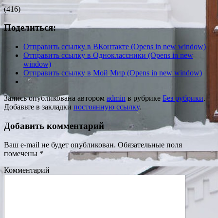
(416)
Поделиться:
Отправить ссылку в ВКонтакте (Opens in new window)
Отправить ссылку в Одноклассники (Opens in new
window)
Отправить ссылку в Мой Мир (Opens in new window)
Запись опубликована автором
admin
в рубрике
Без рубрики
.
Добавьте в закладки
постоянную ссылку
.
Добавить комментарий
Ваш e-mail не будет опубликован.
Обязательные поля
помечены
*
Комментарий