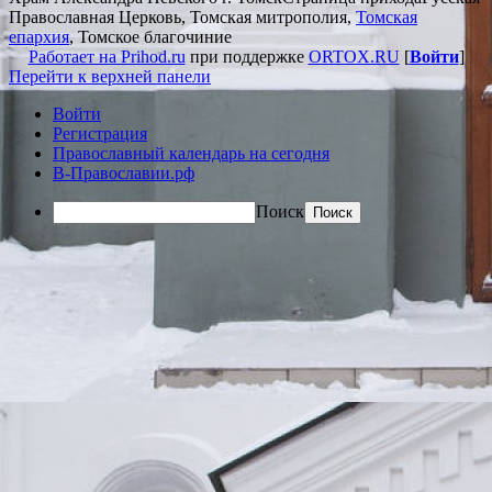
Православная Церковь, Томская митрополия,
Томская
епархия
, Томское благочиние
Работает на Prihod.ru
при поддержке
ORTOX.RU
[
Войти
]
Перейти к верхней панели
Войти
Регистрация
Православный календарь на сегодня
В-Православии.рф
Поиск