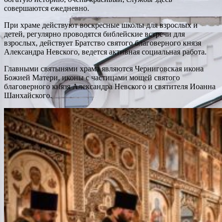
совершаются ежедневно.
При храме действуют воскресные школы для взрослых и
детей, регулярно проводятся библейские встречи для
взрослых, действует Братство святого благоверного князя
Александра Невского, ведется активная социальная работа.
Главными святынями храма являются Черниговская икона
Божией Матери, иконы с частицами мощей святого
благоверного князя Александра Невского и святителя Иоанна
Шанхайского.