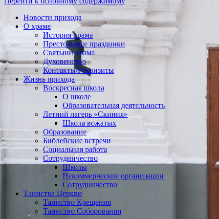
Перейти к основному содержимому
Новости прихода
О храме
История храма
Престольные праздники
Святыни храма
Духовенство
Контакты/Реквизиты
Жизнь прихода
Воскресная школа
О школе
Образовательная деятельность
Летний лагерь «Скиния»
Школа вожатых
Образование
Библейские встречи
Социальная работа
Сотрудничество
Школы
Некоммерческие организации
Сотрудничество
Таинства Церкви
Таинство Крещения
Таинство Соборования