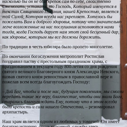
насколько бы он не был крепок сам по себе, свойственно
изнемогать, уставать, то Господь, Который именуется в
текстах Священного Писания, нашей Крепостью, является
той Силой, Которая всегда нас укрепляет. Хотелось бы
пожелать Вам и доброго здоровья, потому что значительно
легче возложенные на нас послушания исполняются нами
тогда, когда Господь дарует нам этот свой бесценный дар,
как здоровье, которым мы все должны дорожить.
По традиции в честь юбиляра было пропето многолетие.
По окончании богослужения митрополит Ростислав
поздравил паству с престольным праздником храма, с
празднованием в текущем году 800-летия со дня рождения
святого великого благоверного князя Александра Невского,
назвав святого князя ревностным в православной вере и
пожелав всем всегда благоугождать Господу:
–
Дай Бог, чтобы и после нас, будущим поколениям, мы смогли
передать такие же веру, благочестие, чтобы они знали Бога,
старались благоугождать Ему, потому что в этом всегда
были крепость и сила нашего Отечества
, – резюмировал
архипастырь.
Наш храм является одним из любимых у томичей. Он имеет
богатую историю, очень красивый, службы здесь