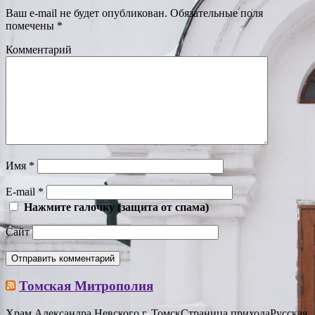
Ваш e-mail не будет опубликован.
Обязательные поля
помечены
*
Комментарий
Имя
*
E-mail
*
Нажмите галочку (защита от спама)
Сайт
Томская Митрополия
Храм Александра Невского г. Томск
Страница прихода
Русская