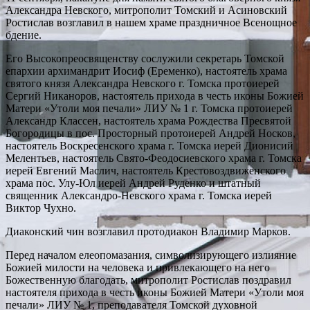
Александра Невского, митрополит Томский и Асиновский
Ростислав возглавил в нашем храме праздничное Всенощное
бдение.
Его Высокопреосвященству сослужили секретарь Томской
епархии архимандрит Иосиф (Еременко), настоятель храма
святого князя Александра Невского г. Томска протоиерей
Сергий Никаноров, настоятель прихода в честь иконы Божией
Матери «Утоли моя печали» ЛИУ № 1 г. Томска протоиерей
Александр Классен, настоятель храма Рождества Пресвятой
Богородицы в пос. Просторный протоиерей Андрей Носков,
настоятель Воскресенского храма г. Томска иерей Дионисий
Мелентьев, настоятель Свято-Феодосиевского храма г. Томска
иерей Евгений Маслич, настоятель Крестовоздвиженского
храма пос. Улу-Юл иерей Андрей Руденко и штатный
священник Александро-Невского храма г. Томска иерей
Виктор Чухно.
Диаконский чин возглавил протодиакон Владимир Марков.
Перед началом елеопомазания, символизирующего излияние
Божией милости на человека и привлекающего на него
Божественную благодать, митрополит Ростислав поздравил
настоятеля прихода в честь иконы Божией Матери «Утоли моя
печали» ЛИУ № 1, преподавателя Томской духовной