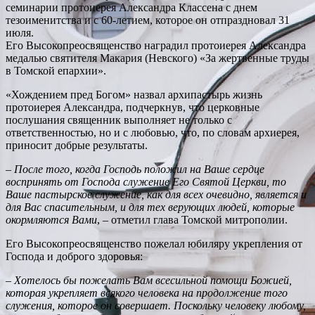
семинарии протоиерея Александра Классена с днем
тезоименитства и с 60-летием, которое он отпраздновал 31
июля.
Его Высокопреосвященство наградил протоиерея Александра
медалью святителя Макария (Невского) «За жертвенные труды
в Томской епархии».
«Хождением пред Богом» назвал архипастырь жизнь
протоиерея Александра, подчеркнув, что церковные
послушания священник выполняет не только с
ответственностью, но и с любовью, что, по словам архиерея,
приносит добрые результаты.
–
После того, когда Господь положил на Ваше сердце
воспринять от Господа служение Его Святой Церкви, то
Ваше пастырское служение, как для всех очевидно, является и
для Вас спасительным, и для тех верующих людей, которые
окормляются Вами
, – отметил глава Томской митрополии.
Его Высокопреосвященство пожелал юбиляру укрепления от
Господа и доброго здоровья:
–
Хотелось бы пожелать Вам всесильной помощи Божией,
которая укрепляет всякого человека на продолжение того
служения, которое он совершает. Поскольку человеку любому,