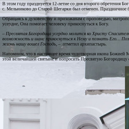
В этом году празднуется 12-летие со дня второго обретения 
с. Мельниково до Старой Шегарки был отменен. Праздничное 
Обращаясь к духовенству и прихожанам с проповедью, митропо
усердие, Она помогает человеку прикоснуться к Богу.
–
Пресвятая Богородица усердно молится ко Христу Спасителю,
возможность и шанс прикоснуться к Нему и познать Его… По
жизнь нашу вошел Господь, –
отметил архипастырь.
Напомним, что в настоящее время чудотворная икона Божией 
этой величайшей святыне и попросить Пресвятую Богородицу 