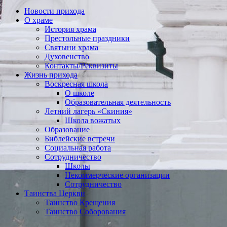
Новости прихода
О храме
История храма
Престольные праздники
Святыни храма
Духовенство
Контакты/Реквизиты
Жизнь прихода
Воскресная школа
О школе
Образовательная деятельность
Летний лагерь «Скиния»
Школа вожатых
Образование
Библейские встречи
Социальная работа
Сотрудничество
Школы
Некоммерческие организации
Сотрудничество
Таинства Церкви
Таинство Крещения
Таинство Соборования