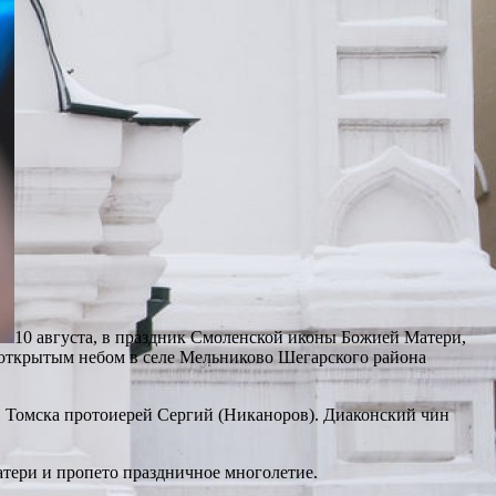
10 августа, в праздник Смоленской иконы Божией Матери,
открытым небом в селе Мельниково Шегарского района
. Томска протоиерей Сергий (Никаноров). Диаконский чин
тери и пропето праздничное многолетие.