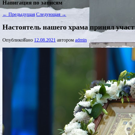
Навигация по записям
←
Предыдущая
Следующая
→
Настоятель нашего храма принял участи
Опубликовано
12.08.2021
автором
admin