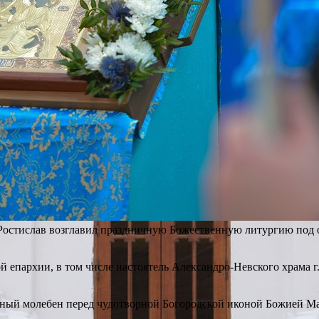
остислав возглавил праздничную Божественную литургию под 
 епархии, в том числе настоятель Александро-Невского храма г
ный молебен перед чудотворной Богородской иконой Божией Ма