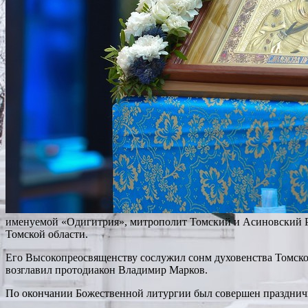
именуемой «Одигитрия», митрополит Томский и Асиновский Р
Томской области.
Его Высокопреосвященству сослужил сонм духовенства Томской
возглавил протодиакон Владимир Марков.
По окончании Божественной литургии был совершен празднич