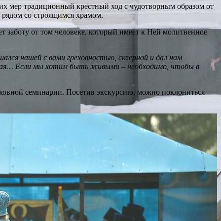
ких мер традиционный крестный ход с чудотворным образом от
 рядом со строящимся храмом.
т заботу от том человеке, который имеет к Ней молитвенное
ался нашей с вами греховностью, скверной и дал нам
ская… Если мы хотим быть живыми – необходимо, чтобы в
уховной семинарии. Посетив экскурсию, можно поклониться