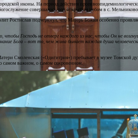
Богородской иконы. На период действия противоэпидемиологичес
богослужение совершалось под открытым небом в с. Мельниково
лит Ростислав подчеркнул, что Матерь Божия особенно проявляе
 чтобы Господь не отверг каждого из нас, чтобы Он не возгнуш
знание Бога – вот то, чем жива бывает каждая душа человече
Матери Смоленская («Одигитрия») пребывает в музее Томской д
о самом важном, о самом сокровенном.