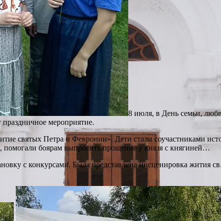
8 июля, в День семьи, люб
ят праздничное мероприятие.
тие святых Петра и Февронии». Дети стали соучастниками исто
, помогали боярам выпросить прощение у князя с княгиней…
новку с конкурсами. Была представлена инсценировка жития св