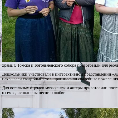
храма г. Томска и Богоявленского собора подготовили для реб
Дошкольники участвовали в интерактивном представлении «Жи
накрывали свадебный стол, произносили свадебные пожелания
Для остальных отрядов музыканты и актеры приготовили поста
о семье, исполнены песни о любви.