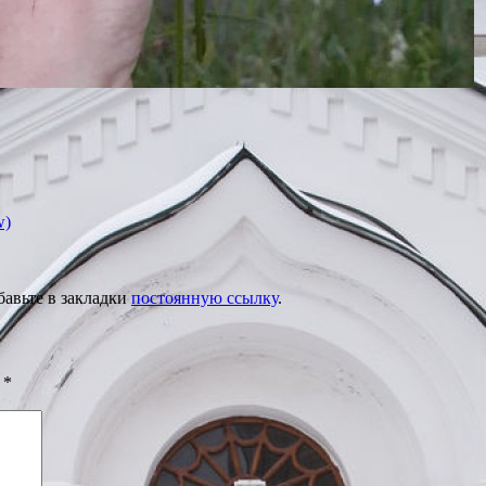
w)
бавьте в закладки
постоянную ссылку
.
ы
*