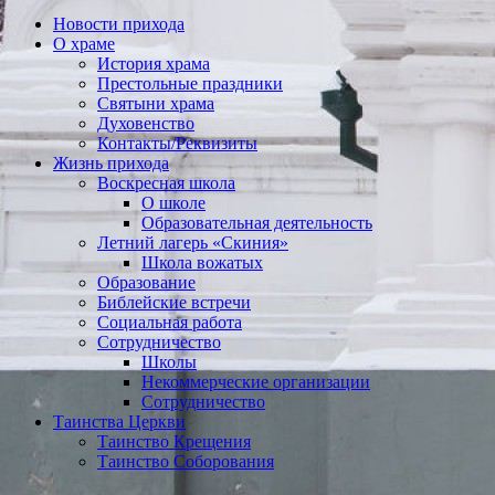
Новости прихода
О храме
История храма
Престольные праздники
Святыни храма
Духовенство
Контакты/Реквизиты
Жизнь прихода
Воскресная школа
О школе
Образовательная деятельность
Летний лагерь «Скиния»
Школа вожатых
Образование
Библейские встречи
Социальная работа
Сотрудничество
Школы
Некоммерческие организации
Сотрудничество
Таинства Церкви
Таинство Крещения
Таинство Соборования