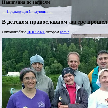
Навигация по записям
←
Предыдущая
Следующая
→
В детском православном лагере прошел
Опубликовано
10.07.2021
автором
admin